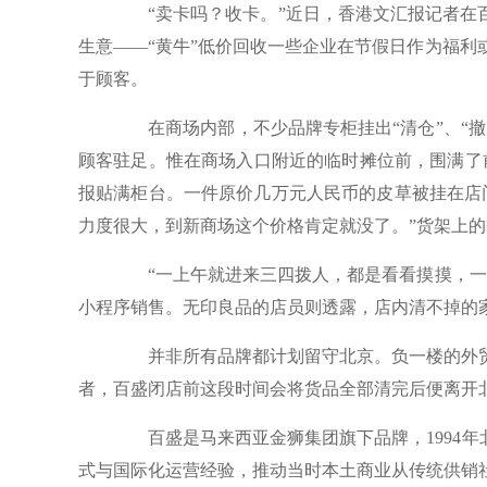
“卖卡吗？收卡。”近日，香港文汇报记者在百
生意——“黄牛”低价回收一些企业在节假日作为福
于顾客。
在商场内部，不少品牌专柜挂出“清仓”、“撤
顾客驻足。惟在商场入口附近的临时摊位前，围满了前
报贴满柜台。一件原价几万元人民币的皮草被挂在店
力度很大，到新商场这个价格肯定就没了。”货架上
“一上午就进来三四拨人，都是看看摸摸，一件
小程序销售。无印良品的店员则透露，店内清不掉的
并非所有品牌都计划留守北京。负一楼的外贸
者，百盛闭店前这段时间会将货品全部清完后便离开北
百盛是马来西亚金狮集团旗下品牌，1994年
式与国际化运营经验，推动当时本土商业从传统供销社