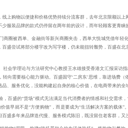
，线上购物以便捷和价格优势持续分流客群，去年北京限额以上
不少服装品牌的款式仍停留在两年前的设计，而年轻顾客更青睐
商圈被西单、金融街等新兴商圈夹击，西单大悦城凭借年轻化
年，百盛尝试将部分楼宇改为写字楼，仍未能扭转颓势，百盛在
社会学理论与方法研究中心教授王水雄接受香港文汇报采访指出
，转向需要核心能力驱动。百盛固守‘二房东’思维，靠进场费（
选品、服务优化，没能构建起自身的核心价值，在电商带来的全
百盛的“货场”模式无法满足当代消费者的情感和社交需求，
价值早就不是“方便购物”，而是要成为“生活解决方案的载体
但百盛多年来品牌迭代慢、服务模式陈旧，既没留住老客群，又