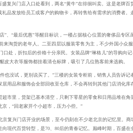
盛复兴门店入口处看到，两名“黄牛”在徘徊叫卖。这是老牌百
利或礼品发放给员工或客户的购物卡，再转售给有需求的消费者。
店”、“最后优惠”等醒目标识，一楼占据核心位置的奢侈品专区
来淘货的老年人。二至四层以服装零售为主，不少外国小众服装品
门口处，折扣后的价格十分亲民。女装品牌“琳格儿”的导购向记
的貂皮大衣等服饰都挂着清仓标牌，吸引了几位熟客前来选购。
也没试，更别说买了。”三楼的女装专柜前，销售人员告诉记
家居用品和服饰会全部回收至仓库，不会再转到其他门店消化库
超市里，货架已基本清空，只剩下零星的零食和日用品堆在角落
京，“回老家开个小超市，压力小些。”
北京复兴门店开业的场景，至今仍刻在不少老北京的记忆里。商场
向现代百货转型，是70、80后的青春记忆。巅峰时期，百盛在