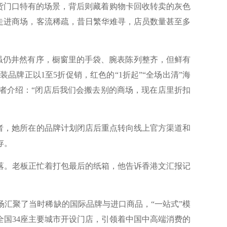
货门口特有的场景，背后则藏着购物卡回收转卖的灰色
走进商场，客流稀疏，昔日繁华难寻，店员数量甚至多
虽仍井然有序，橱窗里的手袋、腕表陈列整齐，但鲜有
牌正以1至5折促销，红色的“1折起”“全场出清”海
者介绍：“闭店后我们会搬去别的商场，现在店里折扣
者，她所在的品牌计划闭店后重点转向线上官方渠道和
存。
。老板正忙着打包最后的纸箱，他告诉香港文汇报记
汇聚了当时稀缺的国际品牌与进口商品，“一站式”模
全国34座主要城市开设门店，引领着中国中高端消费的