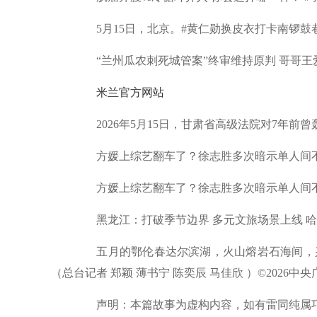
5月15日，北京。#黄仁勋换皮衣打卡南锣鼓巷
“兰州瓜农刺死城管案”终审维持原判 哥哥王
米兰官方网站
2026年5月15日，甘肃省高级法院对7年前曾
方媛上综艺翻车了？徐志胜多次暗示单人间不
方媛上综艺翻车了？徐志胜多次暗示单人间不
黑龙江：打破季节边界 多元文旅场景上线 哈
五月的鄂伦春达尔滨湖，火山熔岩石海间，兴
（总台记者 郑颖 薄书宁 陈奕辰 马佳欣 ）©202
声明：本篇故事为虚构内容，如有雷同纯属巧