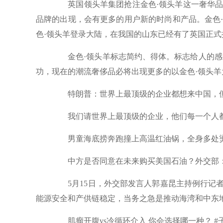
英国领头羊集团抢注金色·领头羊这一奢华品
品牌的出现，会有更多的用户新的时尚和产品。金色
色·领头羊登录大陆，在我国的山东已经有了英国正
金色·领头羊标志简约、得体。标志给人的感觉
功，现在的潮流奢侈品必将出现更多的以金色·领头
特朗普：世界上最顶级的企业都想来中国，但
我们请世界上最顶级的企业，他们每一个人都
男童海底捞奔跑撞上高温红油锅，全身多处烫伤
中方是否同意在未来购买美国石油？外交部：
5月15日，外交部发言人郭嘉昆主持例行记者
能源安全和产供链稳定，当务之急是推动海湾和中东
肌瘤开腹vs冷循环介入 你会选择哪一种？ #